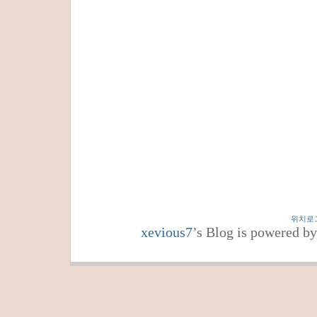
위치로
xevious7
’s Blog is powered b