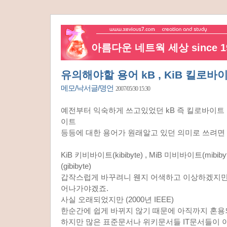
아름다운 네트웍 세상 since 19
유의해야할 용어 kB , KiB 킬로바
메모/낙서글/명언
2007/05/30 15:30
예전부터 익숙하게 쓰고있었던 kB 즉 킬로바이트 
이트
등등에 대한 용어가 원래알고 있던 의미로 쓰려면 
KiB 키비바이트(kibibyte) , MiB 미비바이트(mibib
(gibibyte)
갑작스럽게 바꾸려니 웬지 어색하고 이상하겠지만
어나가야겠죠.
사실 오래되었지만 (2000년 IEEE)
한순간에 쉽게 바뀌지 않기 때문에 아직까지 혼용
하지만 많은 표준문서나 위키문서들 IT문서들이 