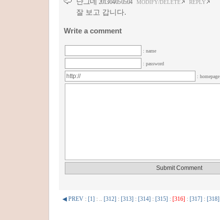
난그네
2013/04/05 05:04
MODIFY/DELETE
REPLY
잘 보고 갑니다.
Write a comment
: name
: password
: homepag
◀ PREV
:
[1]
: ..
[312]
:
[313]
:
[314]
:
[315]
:
[316]
:
[317]
:
[318]