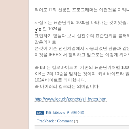
적어도 IT의 선봉인 프로그래머는 이런것을 지켜
사실 k 는 표준단위의 1000을 나타내는 것이었습
인 1024를
표현하기 힘들다 보니 십진수의 표준단위를 불러와
같은의미로
쓴것이 기존 전산계열에서 사용되었던 관습과 같
이것을 IEEE에서 정리하고 앞으로는 이렇게 위처
즉 kB 는 킬로바이트며 기존의 표준단위처럼 100
KiB는 2의 10승을 말하는 것이며 키비바이트라 읽
1024 바이트를 의미합니다.
즉 바이러리 킬로라는 의미입니다.
http://www.iec.ch/zone/si/si_bytes.htm
KiB
,
kibibyte
,
키비바이트
TAG
Trackback
:
Comment
(7)