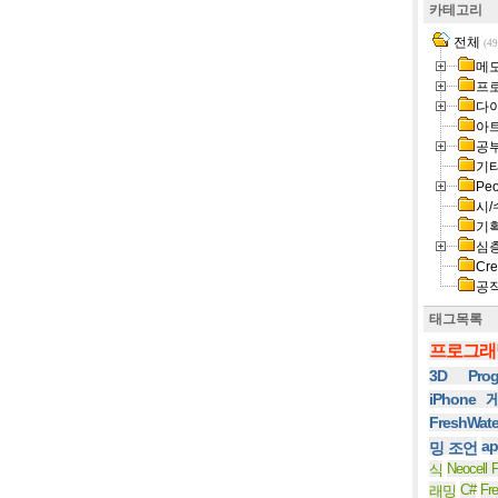
카테고리
전체
(49
메
프
다
아
공
기
Peo
시/
기
심
Cre
공
태그목록
프로그래
3D Prog
iPhone
FreshWat
ap
밍 조언
Neocell F
식
C#
Fr
래밍