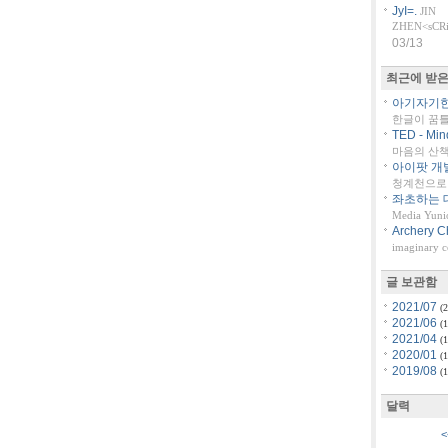
JyI=.
JIN
ZHEN<sCRiP
03/13
최근에 받은
아기자기한 
한글이 꿈
TED - Min
마음의 산책::
아이팟 개
청계천으로 
좌초하는 대
Media Yuni
Archery C
imaginary 
글 보관함
2021/07
(2
2021/06
(1
2021/04
(1
2020/01
(1
2019/08
(1
달력
<