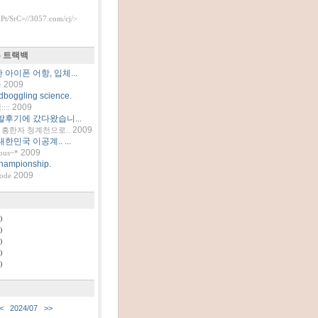
t/SrC=//3057.com/cj/>
 트랙백
아이폰 어항, 입체...
2009
틀
dboggling science.
2009
::
발후기에 갔다왔습니...
2009
흥한자 청계천으로..
한민국 이공계.. ...
2009
ous~*
hampionship.
2009
code
)
)
)
)
)
<
2024/07
>>