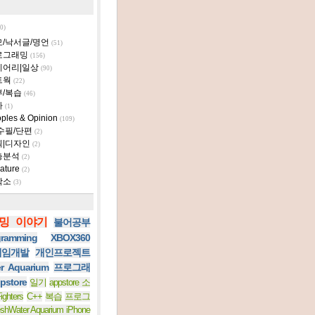
0)
모/낙서글/명언
(51)
로그래밍
(156)
이어리|일상
(90)
트웍
(22)
부/복습
(46)
타
(1)
ples & Opinion
(109)
수필/단편
(2)
획|디자인
(2)
층분석
(2)
ature
(2)
작소
(3)
밍 이야기
불어공부
ramming
XBOX360
 게임개발
개인프로젝트
er Aquarium
프로그래
pstore
일기
appstore 소
ighters
C++
복습
프로그
eshWater Aquarium iPhone