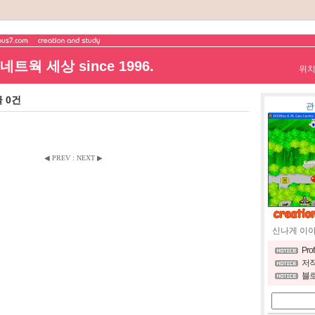
트웍 세상 since 1996.
위
글 0건
관
◀ PREV
:
NEXT ▶
신나게 이
Pro
저작
블로