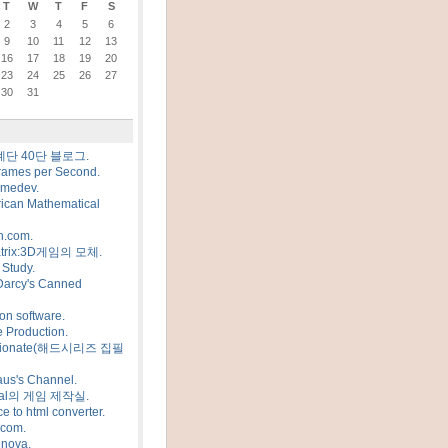
T
W
T
F
S
2
3
4
5
6
9
10
11
12
13
16
17
18
19
20
23
24
25
26
27
30
31
계단 40단 블로그.
rames per Second.
amedev.
ican Mathematical
n.com.
trix:3D게임의 모체.
Study.
Darcy's Canned
on software.
 Production.
sionate(해드시리즈 집필
us's Channel.
al의 게임 제작실.
e to html converter.
.com.
 nova.