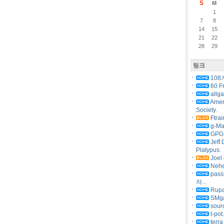
S
M
1
7
8
14
15
21
22
28
29
링크
108
60 F
allg
Amer
Society.
Ftrai
g-Ma
GPG 
Jeff 
Platypus.
Joel 
Nehe
pas
자...
Rupa
SMg
sourc
t-pot
terra