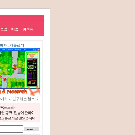
치로그
태그
방명록
리자
:
새글쓰기
야기하고 연구하는 블로그
file(프로필)
권 ,링크 , 인용에 관하여
그홈을 새로 열었습니다.