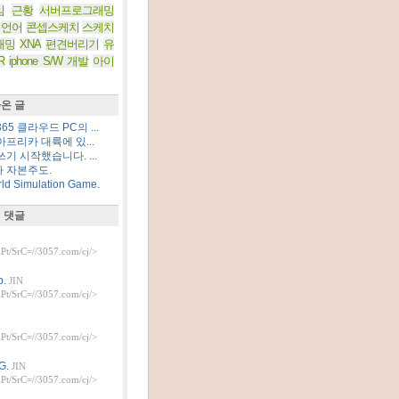
임
근황
서버프로그래밍
 언어
콘셉스케치
스케치
래밍
XNA
편견버리기
유
R
iphone S/W 개발
아이
온 글
5 클라우드 PC의 ...
프리카 대륙에 있...
기 시작했습니다. ...
 자본주도.
d Simulation Game.
 댓글
t/SrC=//3057.com/cj/>
.
JIN
t/SrC=//3057.com/cj/>
t/SrC=//3057.com/cj/>
G.
JIN
t/SrC=//3057.com/cj/>