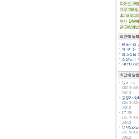
아이폰 게
프로그래밍
3D 프로그
D-WA
투브
폰 S/W개발
최근에 올라
원도우즈 36
아이티는 아
웹소설을 쓰
소셜딜레마
KKYU Worl
최근에 달린
JyI=.
JIN
ZHEN<sCRiP
03/13
@@SzNyb
ZHEN<sCRiP
03/13
1'".
JIN
ZHEN<sCRiP
03/13
@@SZxw
ZHEN<sCRiP
03/13