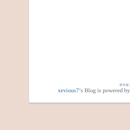
위치로
xevious7
’s Blog is powered b