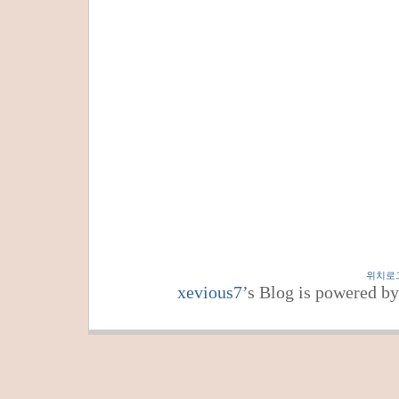
위치로
xevious7
’s Blog is powered b