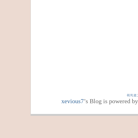
위치로
xevious7
’s Blog is powered b