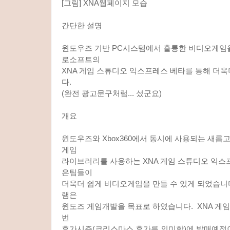
[그림] XNA웹페이지 모습
간단한 설명
윈도우즈 기반 PC시스템에서 훌륭한 비디오게임을 
로소프트의
XNA 게임 스튜디오 익스프레스 베타를 통해 더
다.
(완전 광고문구처럼... 섰군요)
개요
윈도우즈와 Xbox360에서 동시에 사용되는 새
게임
라이브러리를 사용하는 XNA 게임 스튜디오 익스
은팀들이
더욱더 쉽게 비디오게임을 만들 수 있게 되었습니
램은
윈도즈 게임개발을 목표로 하였습니다. XNA 게
번
휴가시즌(크리스마스 휴가를 의미함)에 발매예정이