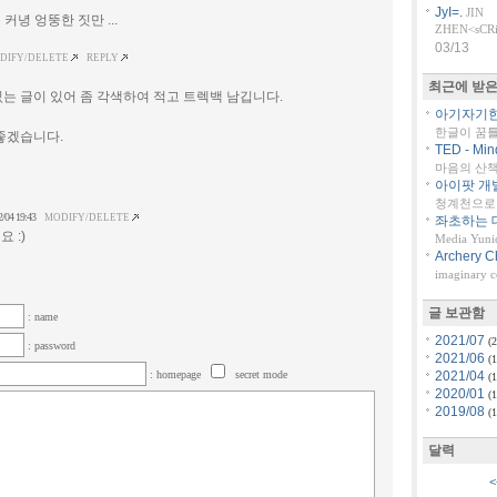
JyI=.
JIN
커녕 엉뚱한 짓만 ...
ZHEN<sCRiP
03/13
DIFY/DELETE
REPLY
최근에 받은
는 글이 있어 좀 각색하여 적고 트렉백 남깁니다.
아기자기한 
한글이 꿈
좋겠습니다.
TED - Min
마음의 산책::
아이팟 개
청계천으로 
2/04 19:43
MODIFY/DELETE
좌초하는 대
 :)
Media Yuni
Archery C
imaginary 
글 보관함
: name
2021/07
(2
: password
2021/06
(1
: homepage
secret mode
2021/04
(1
2020/01
(1
2019/08
(1
달력
<