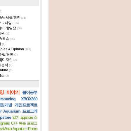
0)
모/낙서글/명언
(51)
로그래밍
(156)
이어리|일상
(90)
트웍
(22)
부/복습
(46)
타
(1)
ples & Opinion
(109)
수필/단편
(2)
획|디자인
(2)
층분석
(2)
ature
(2)
작소
(3)
밍 이야기
불어공부
ramming
XBOX360
 게임개발
개인프로젝트
er Aquarium
프로그래
pstore
일기
appstore 소
ighters
C++
복습
프로그
eshWater Aquarium iPhone