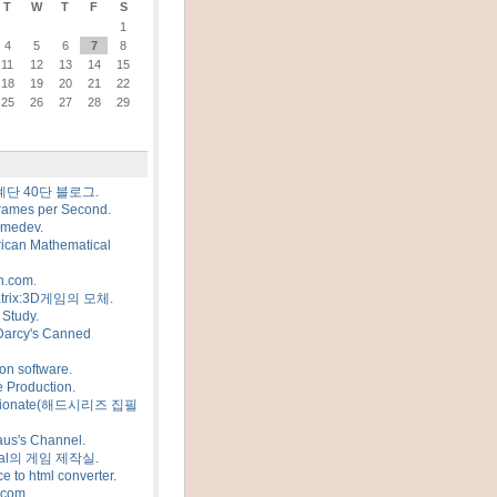
T
W
T
F
S
1
4
5
6
7
8
11
12
13
14
15
18
19
20
21
22
25
26
27
28
29
계단 40단 블로그.
rames per Second.
amedev.
ican Mathematical
n.com.
trix:3D게임의 모체.
Study.
Darcy's Canned
on software.
 Production.
sionate(해드시리즈 집필
us's Channel.
al의 게임 제작실.
e to html converter.
.com.