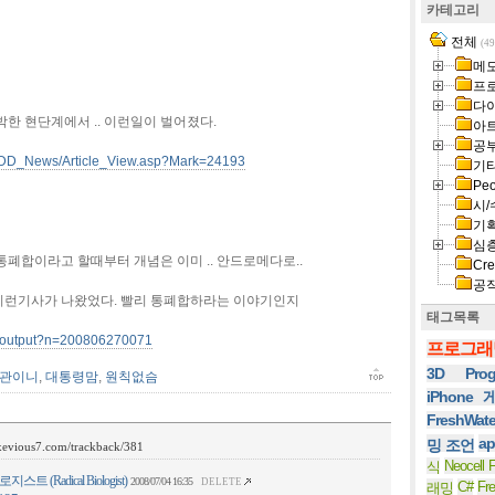
카테고리
전체
(49
메
프
다
한 현단계에서 .. 이런일이 벌어졌다.
아
공
r/DD_News/Article_View.asp?Mark=24193
기
Peo
시/
기
심
폐합이라고 할때부터 개념은 이미 .. 안드로메다로..
Cre
공
런기사가 나왔었다. 빨리 통폐합하라는 이야기인지
태그목록
n/output?n=200806270071
프로그래
3D Prog
관이니
,
대통령맘
,
원칙없슴
iPhone
FreshWat
ap
밍 조언
/xevious7.com/trackback/381
Neocell F
식
 (Radical Biologist)
2008/07/04 16:35
DELETE
C#
Fr
래밍