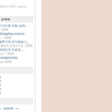
t/SrC=//3057.com/cj/>
 트랙백
아이폰 어항, 입체...
2009
틀
dboggling science.
2009
::
발후기에 갔다왔습니...
2009
흥한자 청계천으로..
한민국 이공계.. ...
2009
ous~*
hampionship.
2009
code
)
)
)
)
)
<
2026/08
>>