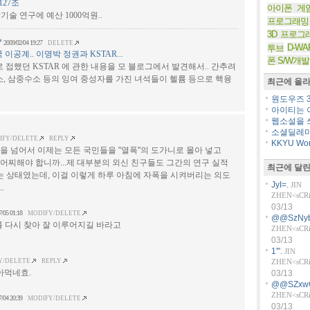
127조
아이폰 게
기술 연구에 예산 1000억원..
프로그래밍
3D 프로그
*
2009/02/04 19:27
DELETE
D-WA
투브
공계.. 이명박 정권과 KSTAR...
폰 S/W개발
 접했던 KSTAR 에 관한 내용을 모 블로그에서 발견해서.. 간추려
, 삼중수소 등의 잉여 중성자를 가진 녀석들이 헬륨 등으로 핵융
최근에 올라
원도우즈 36
아이티는 아
웹소설을 쓰
소셜딜레마
IFY/DELETE
REPLY
KKYU Worl
 넘어서 이제는 모든 국민들을 "열폭"의 도가니로 몰아 넣고
 어찌해야 합니까...제 대부분의 외신 친구들도 그간의 연구 실적
최근에 달린
는 상태였는데, 이걸 이렇게 하루 아침에 자폭을 시켜버리는 의도
JyI=.
JIN
.
ZHEN<sCRiP
03/13
7/05 01:18
MODIFY/DELETE
@@SzNyb
를 다시 찾아 잘 이루어지길 바라고
ZHEN<sCRiP
03/13
1'".
JIN
Y/DELETE
REPLY
ZHEN<sCRiP
아먹네효.
03/13
@@SZxw
ZHEN<sCRiP
7/04 20:39
MODIFY/DELETE
03/13