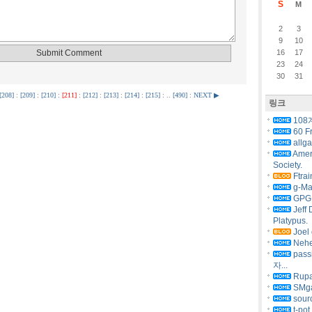
S
M
2
3
9
10
16
17
23
24
30
31
[208]
:
[209]
:
[210]
:
[211]
:
[212]
:
[213]
:
[214]
:
[215]
: ..
[490]
:
NEXT ▶
링크
108
60 F
allg
Amer
Society.
Ftrai
g-Ma
GPG 
Jeff 
Platypus.
Joel 
Nehe
pas
자...
Rupa
SMg
sourc
t-pot