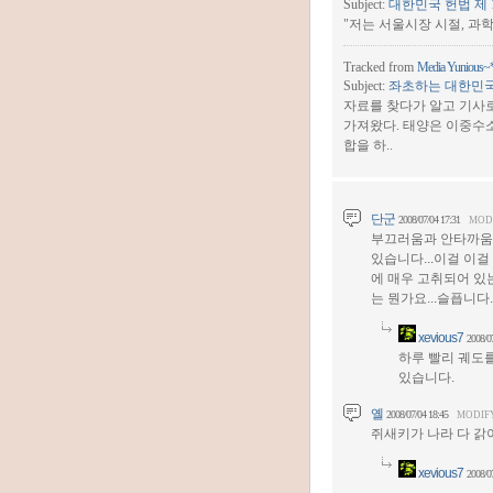
Subject:
대한민국 헌법 제 
"저는 서울시장 시절, 과학
Tracked from
Media Yunious~
Subject:
좌초하는 대한민국 이
자료를 찾다가 알고 기사로
가져왔다. 태양은 이중수소
합을 하..
단군
2008/07/04 17:31
MOD
부끄러움과 안타까움을
있습니다...이걸 이걸
에 매우 고취되어 있
는 뭔가요...슬픕니다..
xevious7
2008/0
하루 빨리 궤도
있습니다.
옐
2008/07/04 18:45
MODIF
쥐새키가 나라 다 갉
xevious7
2008/0