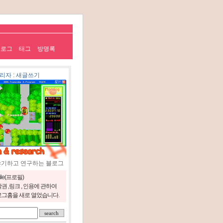
치로그
태그
방명록
리자
:
새글쓰기
야기하고 연구하는 블로그
file(프로필)
권 ,링크 , 인용에 관하여
그홈을 새로 열었습니다.