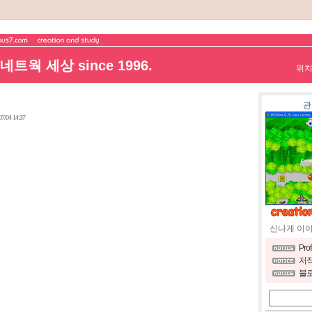
트웍 세상 since 1996.
위
관
07/04 14:37
신나게 이
Pro
저작
블로