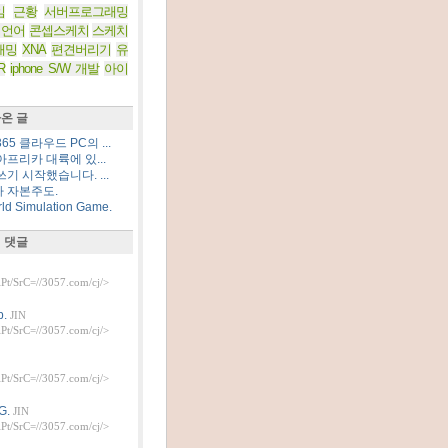
임
근황
서버프로그래밍
 언어
콘셉스케치
스케치
래밍
XNA
편견버리기
유
R
iphone S/W 개발
아이
온 글
5 클라우드 PC의 ...
프리카 대륙에 있...
기 시작했습니다. ...
 자본주도.
d Simulation Game.
 댓글
t/SrC=//3057.com/cj/>
.
JIN
t/SrC=//3057.com/cj/>
t/SrC=//3057.com/cj/>
G.
JIN
t/SrC=//3057.com/cj/>