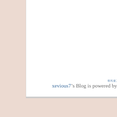
위치로
xevious7
’s Blog is powered b