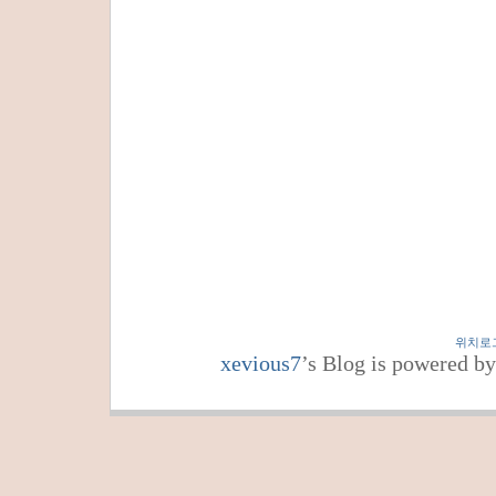
위치로
xevious7
’s Blog is powered b