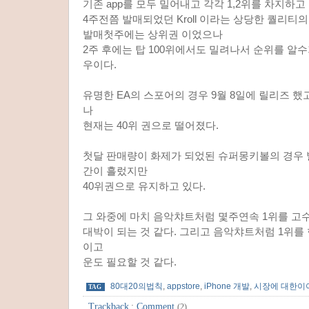
기존 app를 모두 밀어내고 각각 1,2위를 차지하고
4주전쯤 발매되었던 Kroll 이라는 상당한 퀄리티
발매첫주에는 상위권 이었으나
2주 후에는 탑 100위에서도 밀려나서 순위를 알수
우이다.
유명한 EA의 스포어의 경우 9월 8일에 릴리즈 했
나
현재는 40위 권으로 떨어졌다.
첫달 판매량이 화제가 되었된 슈퍼몽키볼의 경우 
간이 흘렀지만
40위권으로 유지하고 있다.
그 와중에 마치 음악챠트처럼 몇주연속 1위를 고
대박이 되는 것 같다. 그리고 음악챠트처럼 1위를
이고
운도 필요할 것 같다.
80대20의법칙
,
appstore
,
iPhone 개발
,
시장에 대한이
TAG
Trackback
:
Comment
(2)