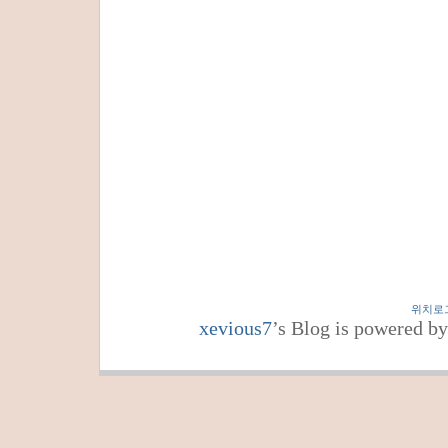
위치로
xevious7
’s Blog is powered b