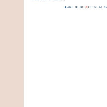
◀ PREV
:
[1]
:
[2]
:
[3]
:
[4]
:
[5]
:
[6]
:
NE