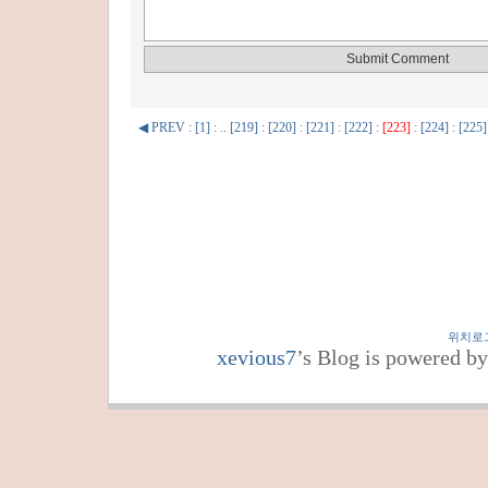
◀ PREV
:
[1]
: ..
[219]
:
[220]
:
[221]
:
[222]
:
[223]
:
[224]
:
[225]
위치로
xevious7
’s Blog is powered b