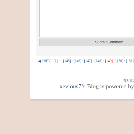
◀ PREV
:
[1]
: ..
[145]
:
[146]
:
[147]
:
[148]
:
[149]
:
[150]
:
[151]
위치로
xevious7
’s Blog is powered b