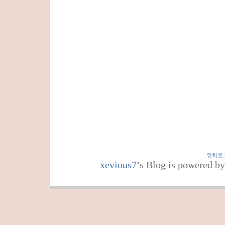
위치로
xevious7
’s Blog is powered b