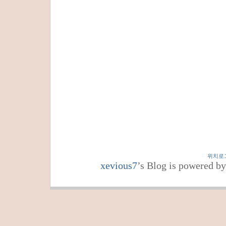
위치로
xevious7
’s Blog is powered b