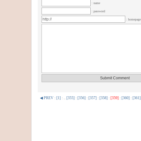
: name
: password
: homepag
◀ PREV
:
[1]
: ..
[355]
:
[356]
:
[357]
:
[358]
:
[359]
:
[360]
:
[361]