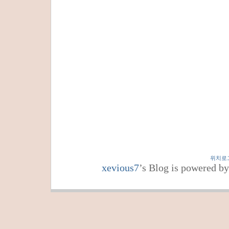
위치로
xevious7
’s Blog is powered b