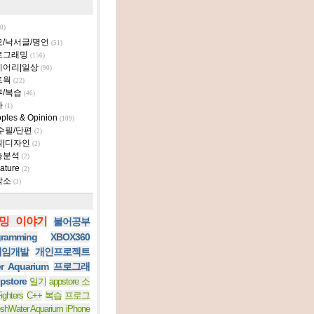
0)
모/낙서글/명언
(51)
로그래밍
(156)
이어리|일상
(90)
트웍
(22)
부/복습
(46)
타
(1)
ples & Opinion
(109)
수필/단편
(2)
획|디자인
(2)
층분석
(2)
ature
(2)
작소
(3)
밍 이야기
불어공부
ramming
XBOX360
 게임개발
개인프로젝트
er Aquarium
프로그래
pstore
일기
appstore 소
ighters
C++
복습
프로그
eshWater Aquarium iPhone