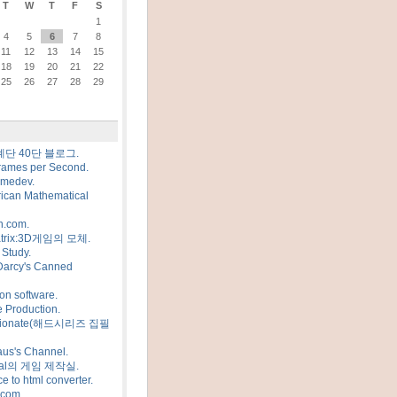
T
W
T
F
S
1
4
5
6
7
8
11
12
13
14
15
18
19
20
21
22
25
26
27
28
29
계단 40단 블로그.
rames per Second.
amedev.
ican Mathematical
n.com.
trix:3D게임의 모체.
Study.
Darcy's Canned
on software.
 Production.
sionate(해드시리즈 집필
us's Channel.
al의 게임 제작실.
e to html converter.
.com.