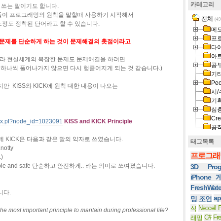
카테고리
 쓰는 말이기도 합니다.
이 프로그래밍의 원칙을 말할때 사용하기 시작해서
전체
(49
정도 정착된 단어라고 할 수 있습니다.
메
프
문제를 단순하게 하는 것이 문제해결의 촛점이라고
다
아
니라 현실세계의 복잡한 문제도 문제해결을 하려면
공
하나씩 풀어나가지 않으면 다시 헝클어지게 되는 것 같습니다.)
기
Peo
만 KISS와 KICK에 윈칙 대한 내용이 나오는
시/
기
심
Cre
dex.pl?node_id=1023091
KISS and KICK Principle
공
데 KICK은 다음과 같은 말의 약자로 쓰였습니다.
태그목록
K
notty
프로그래
)
imple and safe 단순하고 안전하게.. 라는 의미로 쓰여졌습니다.
3D Prog
iPhone
FreshWat
니다.
ap
밍 조언
Neocell F
식
 the most important principle to mantain during professional life?
C#
Fr
래밍