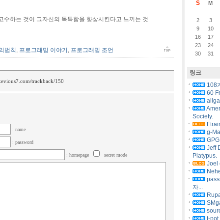
S
M
 고수하는 것이 그자신의 독특함을 향상시킨다고 느끼는 것
2
3
9
10
16
17
23
24
의법칙
,
프로그래밍 이야기
,
프로그래밍 조언
30
31
링크
/xevious7.com/trackback/150
108
60 F
allg
Amer
Society.
Ftrai
: name
g-Ma
GPG 
: password
Jeff 
: homepage
secret mode
Platypus.
Joel 
Nehe
pas
자...
Rupa
SMg
sourc
t-pot