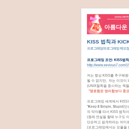
아름다운 네
KISS 법칙과 KICK
프로그래밍/프로그래밍 메모
프로그래밍 조언: KISS법칙
http://www.xevious7.com/1
저는 항상 KISS를 추구해
될 수 없지만, 저는 이것이
(UNIX철학을 중시하는 책
"명료함은 영리함보다 중요
프로그래밍 세계에서 KISS
''
K
eep
I
t
S
imple,
S
tupid
의 약자를 따서 KISS 법칙
(원래 연설을 할때 누구도 
단순하고 쉽게하라는 의미로
(프로그래밍에서는 모듈을 