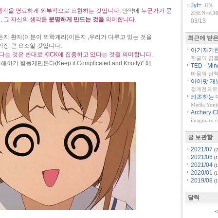
JyI=.
JIN
 생각을 명료하게 외부적으로 표현하는 것입니다
. 만약에
누군가가 문
ZHEN<sCRiP
, 그 자신의 생각을
분명하게 만드는 것을
의미합니다
.
03/13
든지 환자(이분이 의학계라)이든지 ,우리가 다루고 있는 것을
최근에 받은
가장 큰 요소일 것입니다.
아기자기한 
는다는 것은 반대로 KICK에 집중하고 있다는 것을 의미합니다
.
한글이 꿈
힘들게만든다(Keep it Complicated and Knotty)" 에
TED - Min
마음의 산책::
아이팟 개
청계천으로 
좌초하는 대
Media Yuni
Archery C
imaginary 
글 보관함
2021/07
(2
2021/06
(1
2021/04
(1
2020/01
(1
2019/08
(1
달력
<