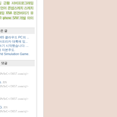
임
근황
서버프로그래밍
 언어
콘셉스케치
스케치
래밍
XNA
편견버리기
유
R
iphone S/W 개발
아이
온 글
5 클라우드 PC의 ...
프리카 대륙에 있...
기 시작했습니다. ...
 자본주도.
d Simulation Game.
 댓글
t/SrC=//3057.com/cj/>
.
JIN
t/SrC=//3057.com/cj/>
t/SrC=//3057.com/cj/>
G.
JIN
t/SrC=//3057.com/cj/>