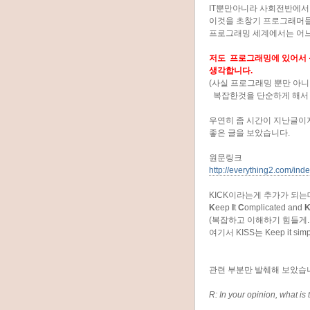
IT뿐만아니라 사회전반에서
이것을 초창기 프로그래머들
프로그래밍 세계에서는 어느
저도 프로그래밍에 있어서 
생각합니다.
(사실 프로그래밍 뿐만 아
복잡한것을 단순하게 해서 
우연히 좀 시간이 지난글이지
좋은 글을 보았습니다.
원문링크
http://everything2.com/in
KICK이라는게 추가가 되는
K
eep
I
t
C
omplicated and
(복잡하고 이해하기 힘들게..
여기서 KISS는 Keep it s
관련 부분만 발췌해 보았습
R: In your opinion, what is