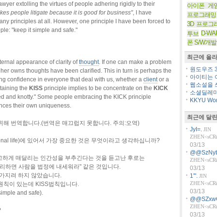
wyer extolling the virtues of people adhering rigidly to their
아이폰 게
kes people litigate because it is good for business"
, I have
프로그래밍
any principles at all. However, one principle I have been forced to
3D 프로그
ple: "keep it simple and safe."
D-WA
투브
폰 S/W개발
최근에 올라
xternal appearance of clarity of
thought
. If one can make a problem
원도우즈 36
r her owns thoughts have been clarified. This in turn is perhaps the
아이티는 아
ing confidence in everyone that deal with us, whether a
client
or a
웹소설을 쓰
ntaining the
KISS
principle implies to be concentrate on the
KICK
소셜딜레마
ated and knotty." Some people embracing the KICK principle
KKYU Worl
ances their own uniqueness.
최근에 달린
해 번역합니다.(번역은 매끄럽지 못합니다. 주의:오역)
JyI=.
JIN
ZHEN<sCRiP
sional life)에 있어서 가장 중요한 것은 무엇이라고 생각하십니까?
03/13
@@SzNyb
완고하게 매달리는 인간성을 부추긴다는 것을 듣고난 후로는
ZHEN<sCRiP
리하면 사람을 법정에 내세워라" 같은 것입니다.
03/13
 가지려 하지 않았습니다.
1'".
JIN
ZHEN<sCRiP
칙이 있는데 KISS법칙입니다.
03/13
ple and safe).
@@SZxw
ZHEN<sCRiP
?
03/13