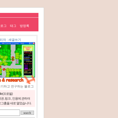
치로그
태그
방명록
리자
:
새글쓰기
야기하고 연구하는 블로그
file(프로필)
권 ,링크 , 인용에 관하여
그홈을 새로 열었습니다.