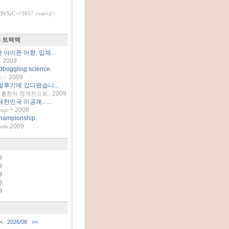
t/SrC=//3057.com/cj/>
 트랙백
아이폰 어항, 입체...
2009
틀
dboggling science.
2009
::
발후기에 갔다왔습니...
2009
흥한자 청계천으로..
한민국 이공계.. ...
2009
ous~*
hampionship.
2009
code
)
)
)
)
)
<
2026/08
>>