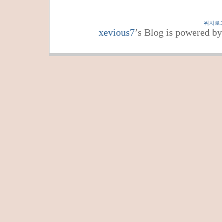
위치로
xevious7
’s Blog is powered b