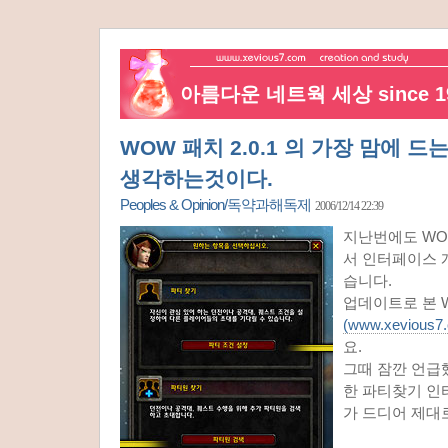
아름다운 네트웍 세상 since 19
WOW 패치 2.0.1 의 가장 맘에 
생각하는것이다.
Peoples & Opinion/독약과해독제
2006/12/14 22:39
지난번에도 WO
서 인터페이스 
습니다.
업데이트로 본 
(www.xevious7
요.
그때 잠깐 언급
한 파티찾기 
가 드디어 제대