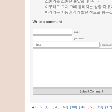
소환의돌 소환은 좋았습니다만 ~
아무래도 그때 그때 틀려지는 상황 즉 
따라가는 자동UI의 개발은 참으로 힘든것
Write a comment
: name
: password
: homepag
◀ PREV
:
[1]
: ..
[346]
:
[347]
:
[348]
:
[349]
:
[350]
:
[351]
:
[352]