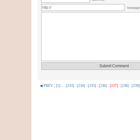
: homepag
◀ PREV
:
[1]
: ..
[233]
:
[234]
:
[235]
:
[236]
:
[237]
:
[238]
:
[239]