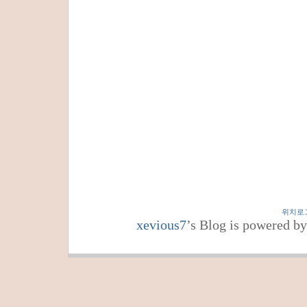
위치로
xevious7
’s Blog is powered b