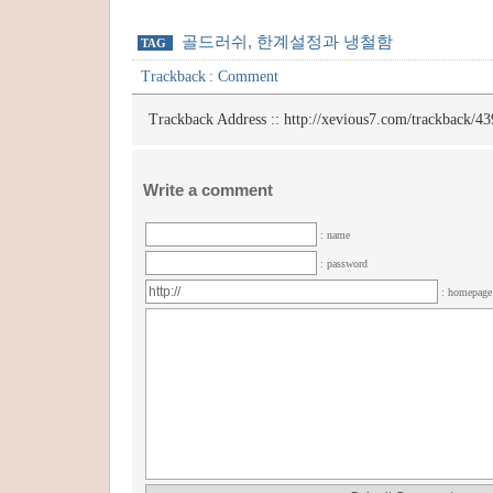
***
골드러쉬
,
한계설정과 냉철함
TAG
Trackback
:
Comment
Trackback Address ::
http://xevious7.com/trackback/43
Write a comment
: name
: password
: homepag