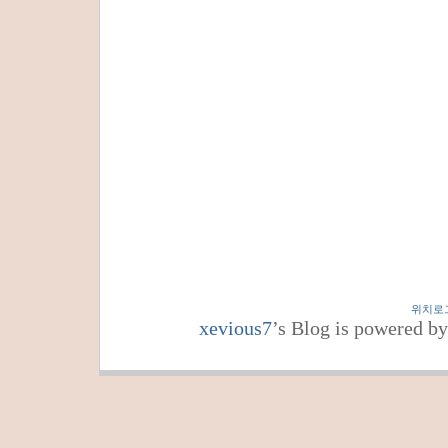
위치로
xevious7
’s Blog is powered b