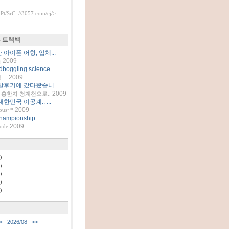
t/SrC=//3057.com/cj/>
 트랙백
아이폰 어항, 입체...
2009
틀
dboggling science.
2009
::
발후기에 갔다왔습니...
2009
흥한자 청계천으로..
한민국 이공계.. ...
2009
ous~*
hampionship.
2009
code
)
)
)
)
)
<
2026/08
>>