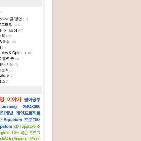
0)
모/낙서글/명언
(51)
로그래밍
(156)
이어리|일상
(90)
트웍
(22)
부/복습
(46)
타
(1)
ples & Opinion
(109)
수필/단편
(2)
획|디자인
(2)
층분석
(2)
ature
(2)
작소
(3)
밍 이야기
불어공부
ramming
XBOX360
 게임개발
개인프로젝트
er Aquarium
프로그래
pstore
일기
appstore 소
ighters
C++
복습
프로그
eshWater Aquarium iPhone