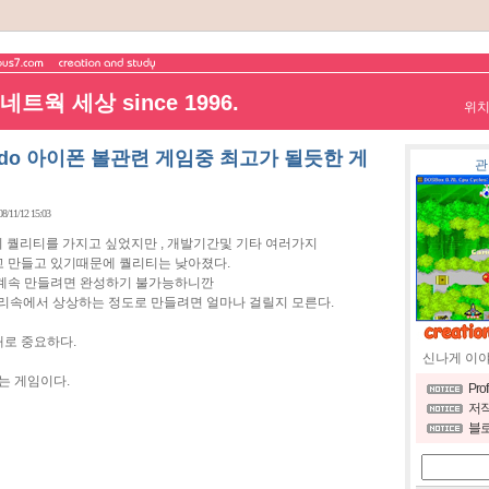
트웍 세상 since 1996.
위
ando 아이폰 볼관련 게임중 최고가 될듯한 게
관
08/11/12 15:03
의 퀄리티를 가지고 싶었지만 , 개발기간및 기타 여러가지
 만들고 있기때문에 퀄리티는 낮아졌다.
계속 만들려면 완성하기 불가능하니깐
um도 머리속에서 상상하는 정도로 만들려면 얼마나 걸릴지 모른다.
로 중요하다.
신나게 이
는 게임이다.
Pro
저작
블로