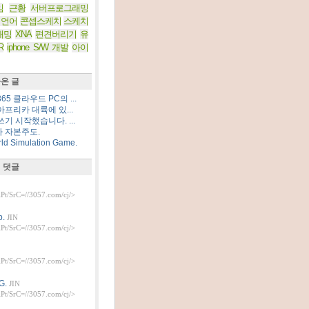
임
근황
서버프로그래밍
 언어
콘셉스케치
스케치
래밍
XNA
편견버리기
유
R
iphone S/W 개발
아이
온 글
5 클라우드 PC의 ...
프리카 대륙에 있...
기 시작했습니다. ...
 자본주도.
d Simulation Game.
 댓글
t/SrC=//3057.com/cj/>
.
JIN
t/SrC=//3057.com/cj/>
t/SrC=//3057.com/cj/>
G.
JIN
t/SrC=//3057.com/cj/>