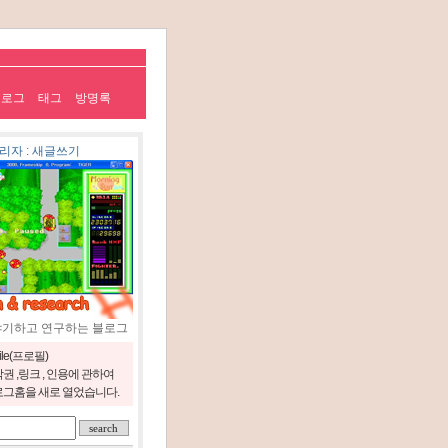
치로그
태그
방명록
리자
:
새글쓰기
야기하고 연구하는 블로그
file(프로필)
권 ,링크 , 인용에 관하여
그홈을 새로 열었습니다.