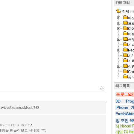
카테고리
전체
(49
메
프
다
아
공
기
Peo
시/
기
심
Cre
공
태그목록
프로그래
3D Prog
iPhone
/xevious7.com/trackback/443
FreshWat
ap
밍 조언
IFY/DELETE
REPLY
Neocell F
식
임을 만들어보고 싶네요. ^^;
C#
Fr
래밍