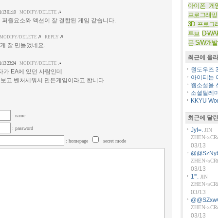
아이폰 게
1/13 01:10
MODIFY/DELETE
프로그래밍
 퍼즐요소와 액션이 잘 결합된 게임 같습니다.
3D 프로그
D-WA
투브
MODIFY/DELETE
REPLY
폰 S/W개발
하게 잘 만들었네요.
최근에 올라
1/13 23:24
MODIFY/DELETE
원도우즈 36
자가 EA에 있던 사람인데
아이티는 아
보고 벤처세워서 만든게임이라고 합니다.
웹소설을 쓰
소셜딜레마
KKYU Worl
: name
최근에 달린
: password
JyI=.
JIN
ZHEN<sCRiP
: homepage
secret mode
03/13
@@SzNyb
ZHEN<sCRiP
03/13
1'".
JIN
ZHEN<sCRiP
03/13
@@SZxw
ZHEN<sCRiP
03/13