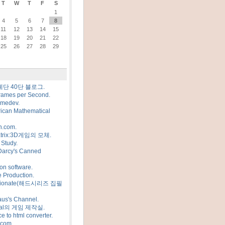
T
W
T
F
S
1
4
5
6
7
8
11
12
13
14
15
18
19
20
21
22
25
26
27
28
29
계단 40단 블로그.
rames per Second.
amedev.
ican Mathematical
n.com.
trix:3D게임의 모체.
Study.
Darcy's Canned
on software.
 Production.
sionate(해드시리즈 집필
us's Channel.
al의 게임 제작실.
e to html converter.
.com.