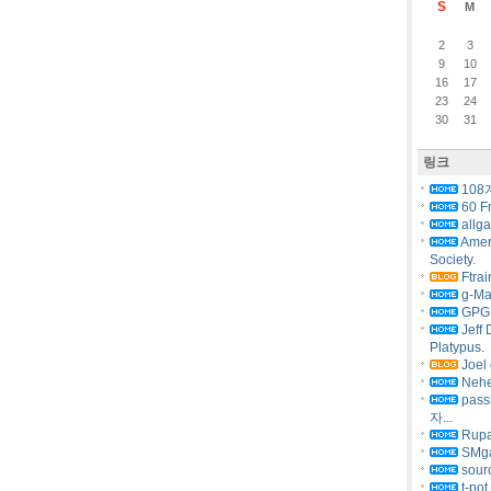
S
M
2
3
9
10
16
17
23
24
30
31
링크
108
60 F
allg
Amer
Society.
Ftrai
g-Ma
GPG 
Jeff 
Platypus.
Joel 
Nehe
pas
자...
Rupa
SMg
sourc
t-pot