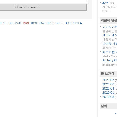
JyI=.
JIN
ZHEN<sCRiP
03/13
최근에 받은
[159]
:
[160]
:
[161]
:
[162]
:
[163]
:
[164]
:
[165]
:
[166]
: ..
[490]
:
NEXT ▶
아기자기한 
한글이 꿈
TED - Min
마음의 산책::
아이팟 개
청계천으로 
좌초하는 대
Media Yuni
Archery C
imaginary 
글 보관함
2021/07
(2
2021/06
(1
2021/04
(1
2020/01
(1
2019/08
(1
달력
<