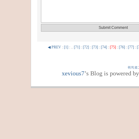
◀ PREV
:
[1]
: ..
[71]
:
[72]
:
[73]
:
[74]
:
[75]
:
[76]
:
[77]
:
[
위치로
xevious7
’s Blog is powered b