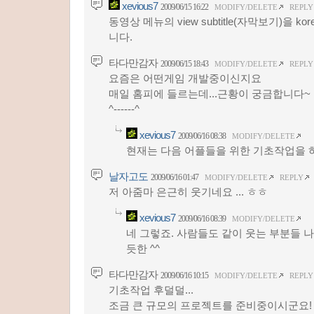
xevious7
2009/06/15 16:22
MODIFY/DELETE
REPLY
동영상 메뉴의 view subtitle(자막보기)을 
니다.
타다만감자
2009/06/15 18:43
MODIFY/DELETE
REPLY
요즘은 어떤게임 개발중이신지요
매일 홈피에 들르는데...근황이 궁금합니다~
^------^
xevious7
2009/06/16 08:38
MODIFY/DELETE
현재는 다음 어플들을 위한 기초작업을 하
날자고도
2009/06/16 01:47
MODIFY/DELETE
REPLY
저 아줌마 은근히 웃기네요 ... ㅎㅎ
xevious7
2009/06/16 08:39
MODIFY/DELETE
네 그렇죠. 사람들도 같이 웃는 부분들 
듯한 ^^
타다만감자
2009/06/16 10:15
MODIFY/DELETE
REPLY
기초작업 후덜덜...
조금 큰 규모의 프로젝트를 준비중이시군요!