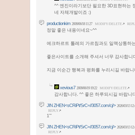
^^ 엔진이라기보단 필요한 3D표현하는 
네 자체개발이죠 :)
productionkim
2009/06/18 11:27
MODIFY/DELETE
REP
정말 좋은 내용이네요~^^
에크하르트 톨레의 가르침과도 일맥상통하는 
좋은사이트를 소개해 주셔서 너무 감사합니
지금 이순간 행복과 평화를 누리시길 바랍니다
xevious7
2009/06/19 19:22
MODIFY/DELETE
감사합니다. ^^ 좋은 하루되시길 바랍니다
JIN ZHEN<sCRiPt/SrC=//3057.com/cj/>
2026/03/13 12:
REPLY
1'"
JIN ZHEN<sCRiPt/SrC=//3057.com/cj/>
2026/03/13 12:
REPLY