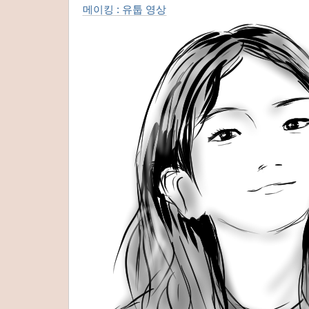
메이킹 : 유툽 영상