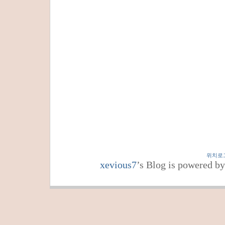
위치로
xevious7
’s Blog is powered b