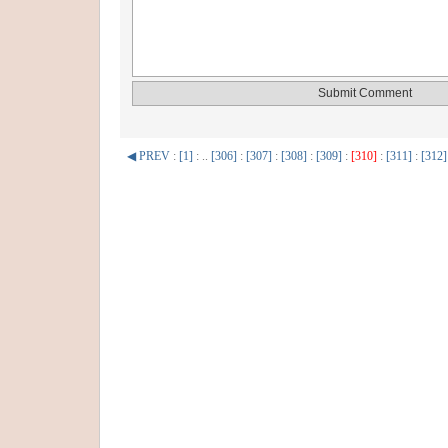
◀ PREV
:
[1]
: ..
[306]
:
[307]
:
[308]
:
[309]
:
[310]
:
[311]
:
[312]