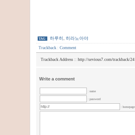
하루히
,
히라노아야
TAG
Trackback
:
Comment
Trackback Address ::
http://xevious7.com/trackback/24
Write a comment
: name
: password
: homepag