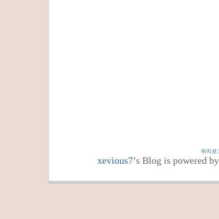
위치로
xevious7
’s Blog is powered b