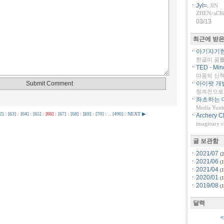
JyI=.
JIN
ZHEN<sCRiP
03/13
최근에 받은
아기자기한 
한글이 꿈
TED - Min
마음의 산책::
아이팟 개
청계천으로 
좌초하는 대
Media Yuni
2]
:
[63]
:
[64]
:
[65]
:
[66]
:
[67]
:
[68]
:
[69]
:
[70]
: ..
[490]
:
NEXT ▶
Archery C
imaginary 
글 보관함
2021/07
(2
2021/06
(1
2021/04
(1
2020/01
(1
2019/08
(1
달력
<