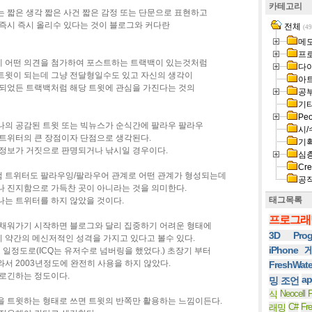
카테고리
 짧은 생각 짧은 사건 짧은 감정 또는 단문으로 표현하고
 즉시 즉시 올리수 있다는 것이 블로그와 커다란
전체
(49
메
프
 어떤 의견을 첨가하여 포스트하는 트랙백이 있는것처럼
다
트윗이 되는데 그냥 전달형일수도 있고 자신의 생각이
아
 되었든 트랙백처럼 해당 트윗에 관심을 가진다는 것의
공
기
Peo
나의 공감된 트윗 또는 빅뉴스가 순식간에 팔라우 팔라우
시/
 트위터의 큰 장점이자 단점으로 생각된다.
기
 정보가 거짓으로 판명되거나 낚시일 경우이다.
심
Cre
 트위터도 팔라우잉/팔라우어 관계로 어떤 관계가 형성되는데
공
나 진지함으로 가득찬 곳이 아니라는 것을 의미한다.
태그목록
나는 트위터를 하지 않았을 것이다.
프로그래
 채워가기 시작하면 블로그와 달리 집중하기 어려운 형태에
3D Prog
 약간의 메신저적인 성격을 가지고 있다고 볼수 있다.
iPhone
 일정도로(ICQ는 유저수로 넘버링을 했었다.) 초장기 부터
서 2003년정도에 완전히 사용을 하지 않았다.
FreshWat
 로긴하는 정도이다.
ap
밍 조언
Neocell F
식
을 트윗하는 형태로 쓰면 트윗의 반쪽만 활용하는 느낌이든다.
C#
Fr
래밍