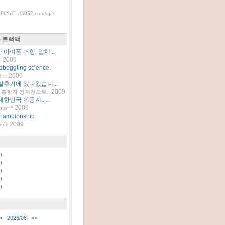
t/SrC=//3057.com/cj/>
 트랙백
아이폰 어항, 입체...
2009
틀
dboggling science.
2009
::
발후기에 갔다왔습니...
2009
흥한자 청계천으로..
한민국 이공계.. ...
2009
ous~*
hampionship.
2009
code
)
)
)
)
)
<
2026/08
>>