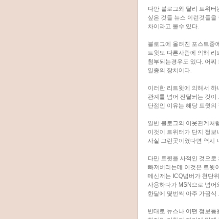
다만 블로그와 달리 트위터는
싶은 것들 뉴스 이런것들을
차이라고 볼수 있다.
블로그에 올려진 포스트중에
트윗도 다른사람에 의해 리
첨부되는경우도 있다. 어찌
일종의 장치이다.
이러한 리트윗에 의해서 하
관계를 넘어 전달되는 것이
단점인 이유는 해당 트윗의
일반 블로그의 이웃관계처럼
이것이 트위터가 단지 정보
사실 그런곳이였다면 역시 
다만 트윗을 사적인 것으로
빠져버리는데 이것은 트윗이
메신저는 ICQ넘버가 천단위
사용하다가 MSN으로 넘어와
한달에 몇번씩 아주 가끔식
반대로 뉴스나 어떤 정보등