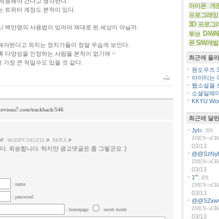
 적응해야 간다고 생각한다.
아이폰 게
 트위터 계정도 본적이 있다.
프로그래밍
3D 프로그
시 백만명의 사용법이 있어야 제대로 된 세상이 아닐까.
D-WA
투브
폰 S/W개발
해야된다고 외치는 정치가들이 정말 우습게 보인다.
록 다양성을 인정하는 사람을 본적이 없기에 ~
최근에 올라
가장 큰 적일수도 있을 것 같다.
원도우즈 36
아이티는 아
웹소설을 쓰
소셜딜레마
KKYU Worl
/xevious7.com/trackback/546
최근에 달린
JyI=.
JIN
ZHEN<sCRiP
47
MODIFY/DELETE
REPLY
03/13
. 죄송합니다. 하지만 광고댓글은 좀 그렇군요 :)
@@SzNyb
ZHEN<sCRiP
03/13
1'".
JIN
: name
ZHEN<sCRiP
03/13
: password
@@SZxw
ZHEN<sCRiP
: homepage
secret mode
03/13