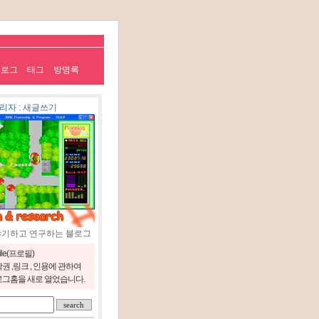
치로그
태그
방명록
리자
:
새글쓰기
야기하고 연구하는 블로그
file(프로필)
권 ,링크 , 인용에 관하여
그홈을 새로 열었습니다.