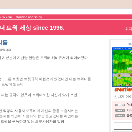
트웍 세상 since 1996.
위
각들
관
08/06 18:53
 지났는데 지난달 한달은 트위터 해비유저가 되어버렸다.
 , 그른 트윗법 트윗규칙 이런것이 있었다면 나는 트위터를
는 트윗이 있는데
라는 규칙이 없듯이 트위터또한 자신에 맞게 쓰면
신나게 이
Pro
저작
한 익명의 사용자 모두에게 자신의 글을 노출시키는
블로
 문자를 익명이 사용자와 항상 듣고있다를 확인하는
 자신의 트윗을 구독하고 있는 트윗사용자를 말함