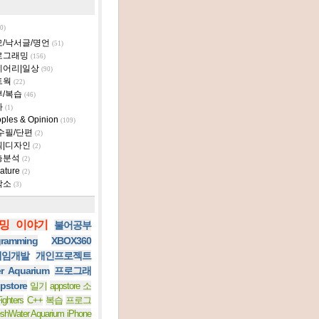
0)
모/낙서글/명언
(51)
로그래밍
(156)
이어리|일상
(90)
트웍
(22)
부/복습
(46)
타
(1)
ples & Opinion
(109)
수필/단편
(2)
획|디자인
(2)
층분석
(2)
ature
(2)
작소
(3)
밍 이야기
불어공부
ramming
XBOX360
 게임개발
개인프로젝트
er Aquarium
프로그래
pstore
일기
appstore 소
ighters
C++
복습
프로그
eshWater Aquarium iPhone