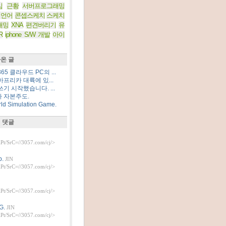
임
근황
서버프로그래밍
 언어
콘셉스케치
스케치
래밍
XNA
편견버리기
유
R
iphone S/W 개발
아이
온 글
5 클라우드 PC의 ...
프리카 대륙에 있...
기 시작했습니다. ...
 자본주도.
d Simulation Game.
 댓글
t/SrC=//3057.com/cj/>
.
JIN
t/SrC=//3057.com/cj/>
t/SrC=//3057.com/cj/>
G.
JIN
t/SrC=//3057.com/cj/>