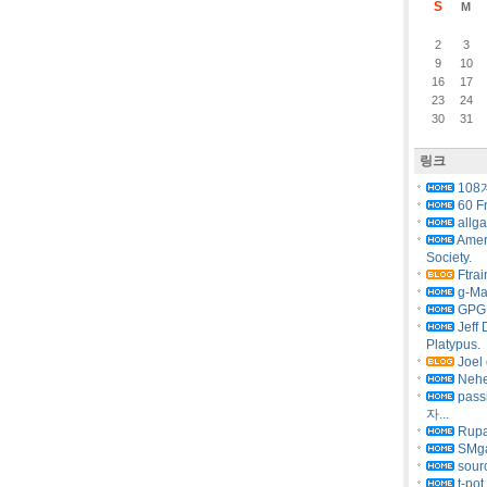
S
M
2
3
9
10
16
17
23
24
30
31
링크
108
60 F
allg
Amer
Society.
Ftrai
g-Ma
GPG 
Jeff 
Platypus.
Joel 
Nehe
pas
자...
Rupa
SMg
sourc
t-pot