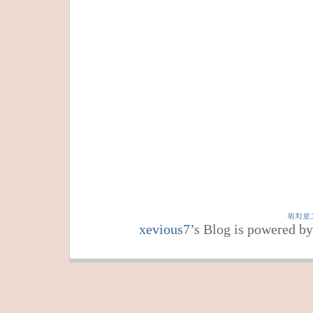
위치로
xevious7
’s Blog is powered b