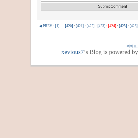
◀ PREV
:
[1]
: ..
[420]
:
[421]
:
[422]
:
[423]
:
[424]
:
[425]
:
[426]
위치로
xevious7
’s Blog is powered b