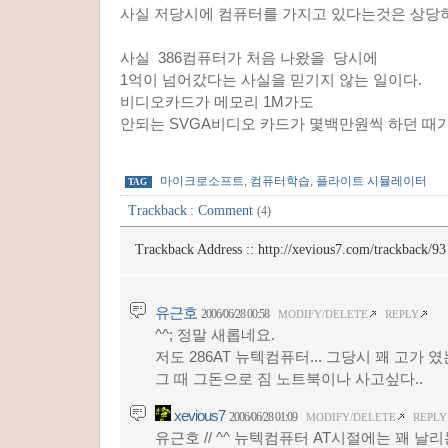
사실 저당시에 컴퓨터를 가지고 있다는것은 상당
사실 386컴퓨터가 처음 나왔을 당시에
1억이 넘어갔다는 사실을 믿기지 않는 일이다.
비디오카드가 메모리 1M가도
안되는 SVGA비디오 카드가 몇백만원씩 하던 때가
마이크로소프트
,
컴퓨터학습
,
플라이트 시뮬레이터
TAG
Trackback
:
Comment
(4)
Trackback Address ::
http://xevious7.com/trackback/93
유근호
2006/06/28 00:58
MODIFY/DELETE
REPLY
^^; 정말 새롭네요.
저도 286AT 뉴텍컴퓨터... 그당시 꽤 고가
그 때 그돈으로 짐 노트북이나 사고싶다..
xevious7
2006/06/28 01:09
MODIFY/DELETE
REPLY
유근호 // ^^ 뉴텍컴퓨터 AT시절에는 꽤 날