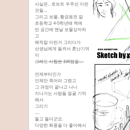
사실은.. 로보트 우주선 이런
것들...
그리고 보물, 황금동전 칼
초등학교 4-5학년때 책에
빈 공간에 맨날 보물상자하
고
해적칼 이런거 그리다가
선생님에게 들켜서 혼난기억
이
그래도 시험은 100점을....
언제부터인가
인체만 죽어라 그렸고
그 과정이 끝나고 나니
지나가는 사람들 얼굴 기억
해서
그리기
....
돌고 돌더군요.
다양한 화풍을 다 좋아해서