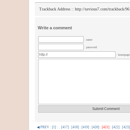
Trackback Address ::
http://xevious7.com/trackback/96
Write a comment
: name
: password
: homepag
◀ PREV
:
[1]
: ..
[417]
:
[418]
:
[419]
:
[420]
:
[421]
:
[422]
:
[423]