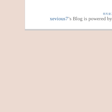
위치로
xevious7
’s Blog is powered b