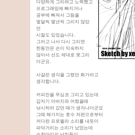
다양하게 그리려고 노력했고
프로그래밍에 빠지거나
공부에 빠져서 그림을
몇달씩 몇년씩 그리지 않았
던
시절도 있었습니다.
그러고 나서 다시 그리면
한동안은 손이 익숙하지
않아서 선도 제대로 못그리
더군요.
사걀은 생각을 그렸던 화가라고
생각합니다.
커피잔을 무심코 그리고 있는데
갑자기 아버지와 어렸을때
낚시하러 갔던 때가 생각나더군요
그때 해가지는 호수 저편으로부터
커다란 프로펠라 소리를 내듯이
파닥거리는 소리가 났었는데
수천마리의 날치들이