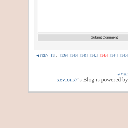
◀ PREV
:
[1]
: ..
[339]
:
[340]
:
[341]
:
[342]
:
[343]
:
[344]
:
[345]
위치로
xevious7
’s Blog is powered b