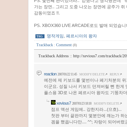
PS. 몇번째 판이었더라.. 갇혔다고 생각했는데
가는 장면.. 그리고 도중 나오는 장면에 공주가 쥐 
감동이였죠 !!.
PS. XBOX360 LIVE ARCADE로도 발매 되었습니다
명작게임
,
페르시아의 왕자
TAG
Trackback
:
Comment
(8)
Trackback Address ::
http://xevious7.com/trackback/20
reaction
2007/01/22 11:45
MODIFY/DELETE
REPLY
예전에 제 키보드를 몇번이나 폐기처분의 위
이군요. 성질 나서 키보드 던져버릴 뻔 한게
플스용 3D로 나온 페르시아 왕자도 기똥차더군
xevious7
2007/01/23 18:18
MODIFY/DELETE
점프 액션 게임에.. 강한지라...(으흐)...
첫판 부터 끝판까지 몇분안에 깨는가 하
겜을 했읍니다만.... ^^; 자랑이 되어버렸군요