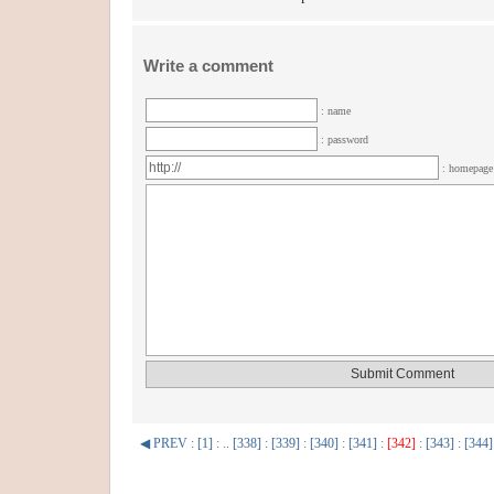
Write a comment
: name
: password
: homepag
◀ PREV
:
[1]
: ..
[338]
:
[339]
:
[340]
:
[341]
:
[342]
:
[343]
:
[344]