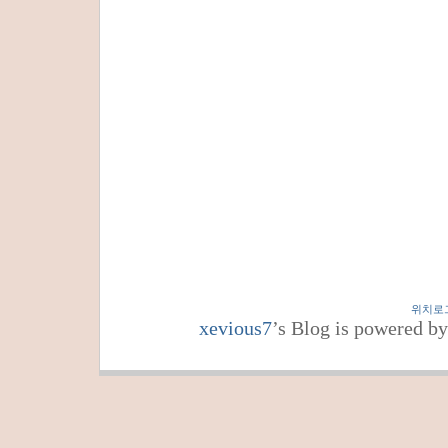
위치로
xevious7
’s Blog is powered b