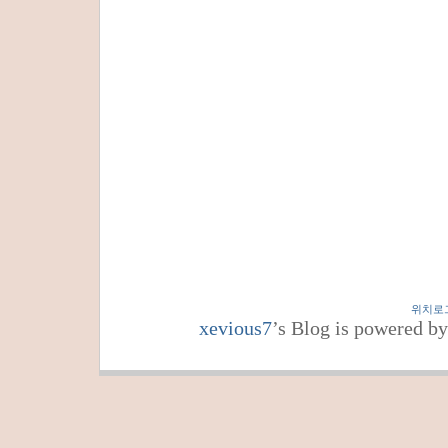
위치로
xevious7
’s Blog is powered b