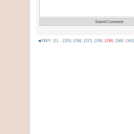
◀ PREV
:
[1]
: ..
[335]
:
[336]
:
[337]
:
[338]
:
[339]
:
[340]
:
[341]