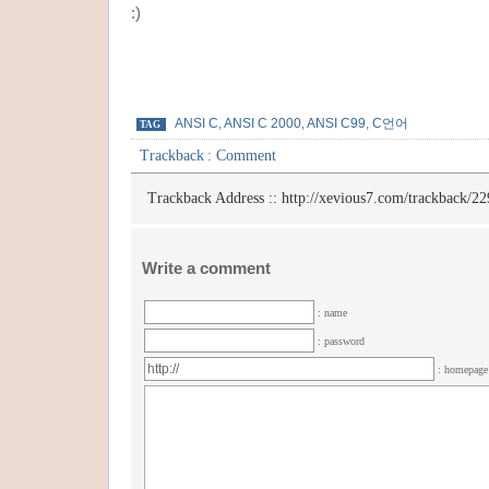
:)
ANSI C
,
ANSI C 2000
,
ANSI C99
,
C언어
TAG
Trackback
:
Comment
Trackback Address ::
http://xevious7.com/trackback/22
Write a comment
: name
: password
: homepag