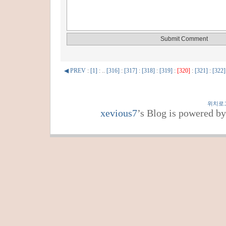
◀ PREV
:
[1]
: ..
[316]
:
[317]
:
[318]
:
[319]
:
[320]
:
[321]
:
[322]
위치로
xevious7
’s Blog is powered b