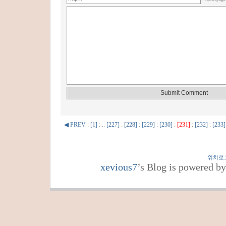
◀ PREV
:
[1]
: ..
[227]
:
[228]
:
[229]
:
[230]
:
[231]
:
[232]
:
[233]
위치로
xevious7
’s Blog is powered b