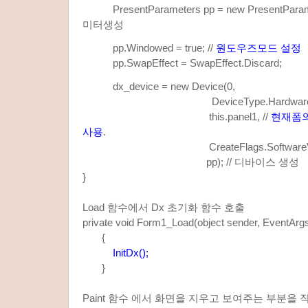
PresentParameters pp = new PresentPara
미터생성
pp.Windowed = true; //
원도우즈모드 설정
pp.SwapEffect = SwapEffect.Discard;
dx_device = new Device(0,
DeviceType.Hardware
this.panel1, //
현재폼
사용
.
CreateFlags.SoftwareVertexP
pp); // 디바이스 생성
}
Load 함수에서 Dx 초기화 함수 호출
private void Form1_Load(object sender, EventArgs
{
InitDx();
}
Paint 함수 에서 화면을 지우고 보여주는 부분을