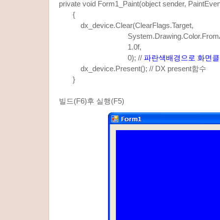
private void Form1_Paint(object sender, PaintEve
{
dx_device.Clear(ClearFlags.Target,
System.Drawing.Color.FromArgb(0, 
1.0f,
0); //
파란색배경으로 화면
dx_device.Present(); // DX present함수
}
빌드(F6)후 실행(F5)