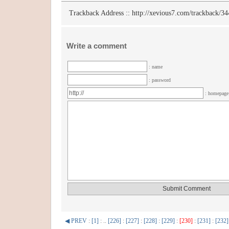
Trackback Address ::
http://xevious7.com/trackback/34
Write a comment
: name
: password
: homepag
◀ PREV
:
[1]
: ..
[226]
:
[227]
:
[228]
:
[229]
:
[230]
:
[231]
:
[232]