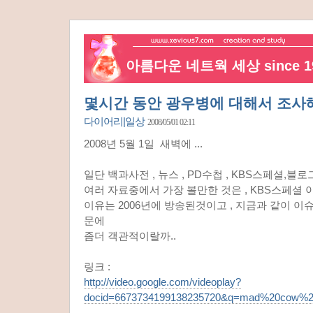
아름다운 네트웍 세상 since 19
몇시간 동안 광우병에 대해서 조사
다이어리|일상
2008/05/01 02:11
2008년 5월 1일 새벽에 ...
일단 백과사전 , 뉴스 , PD수첩 , KBS스페셜,블로
여러 자료중에서 가장 볼만한 것은 , KBS스페셜 
이유는 2006년에 방송된것이고 , 지금과 같이 이
문에
좀더 객관적이랄까..
링크 :
http://video.google.com/videoplay?
docid=6673734199138235720&q=mad%20cow%20