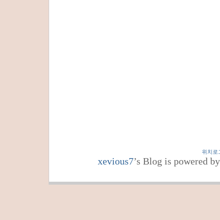
위치로
xevious7
’s Blog is powered b