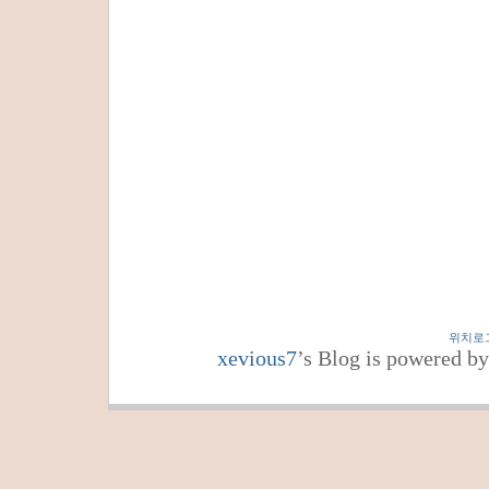
위치로
xevious7
’s Blog is powered b